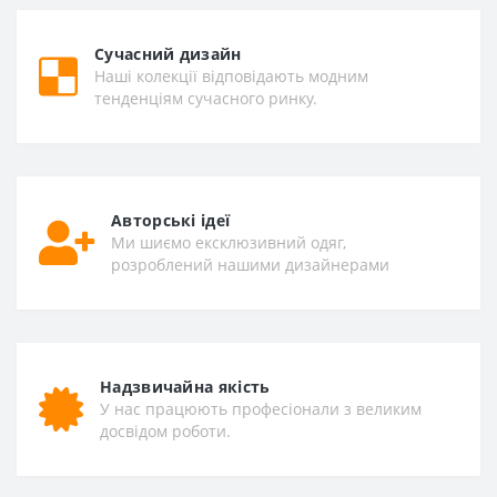
Сучасний дизайн
Наші колекції відповідають модним
тенденціям сучасного ринку.
Авторські ідеї
Ми шиємо ексклюзивний одяг,
розроблений нашими дизайнерами
Надзвичайна якість
У нас працюють професіонали з великим
досвідом роботи.