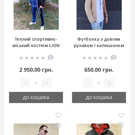
Теплий спортивно-
Футболка з довгим
міський костюм LION
рукавом і капюшоном
STYLE Модель 2
модель 2 від Lion
0
0
Style
2 950.00 грн.
650.00 грн.
-
+
-
+
ДО КОШИКА
ДО КОШИКА