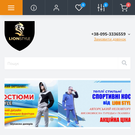
0
0
0
+38-095-3336559
Замовити дзвінок