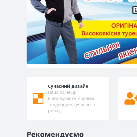
Сучасний дизайн
Наші колекції
відповідають модним
тенденціям сучасного
ринку.
Рекомендуємо