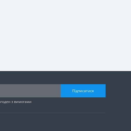
Підписатися
згоден з вимогами