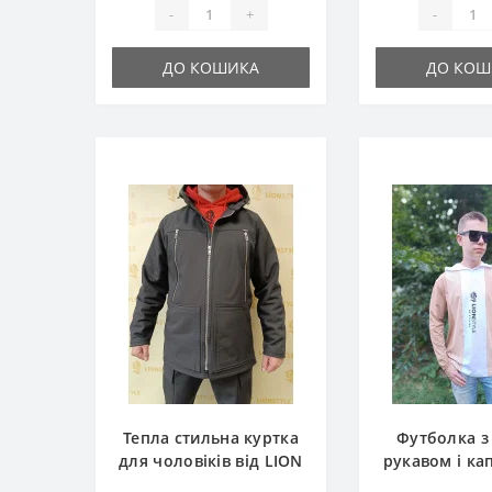
-
+
-
ДО КОШИКА
ДО КОШ
Тепла стильна куртка
Футболка з
для чоловіків від LION
рукавом і к
STYLE
модель 3 від 