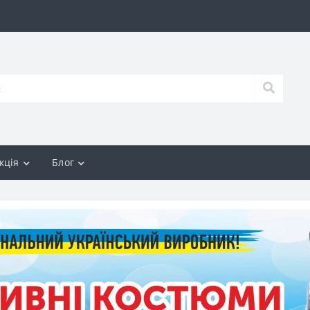
кція
Блог