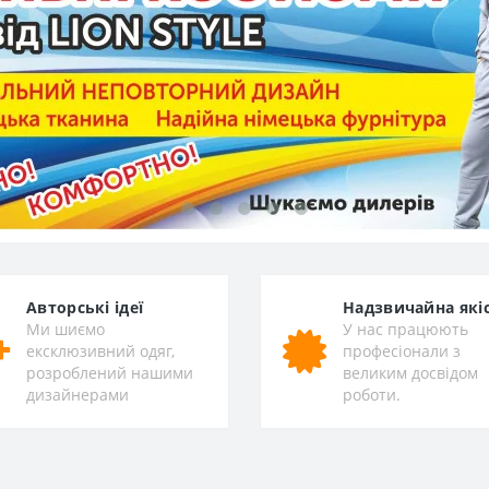
Авторські ідеї
Надзвичайна які
Ми шиємо
У нас працюють
ексклюзивний одяг,
професіонали з
розроблений нашими
великим досвідом
дизайнерами
роботи.