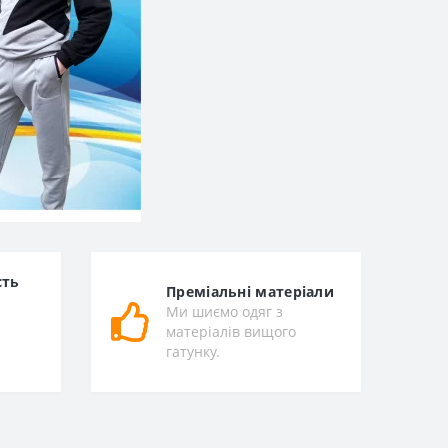
сть
Преміальні матеріали
Ми шиємо одяг з
матеріалів вищого
гатунку.