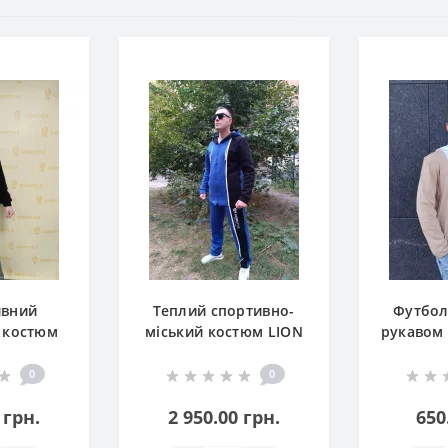
ивний
Теплий спортивно-
Футбол
 костюм
міський костюм LION
рукавом
TYLE
STYLE Модель 2
модель 2 
ани)
0
0
 грн.
2 950.00 грн.
650