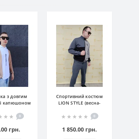
ка з довгим
Спортивний костюм
 і капюшоном
LION STYLE (весна-
від Lion Style
літо)
0
0
.00 грн.
1 850.00 грн.