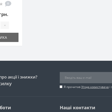
0
грн.
+
ИКА
ро акції і знижки?
силку
Я прочитав
Угода користувача
і 
оботи
Наші контакти