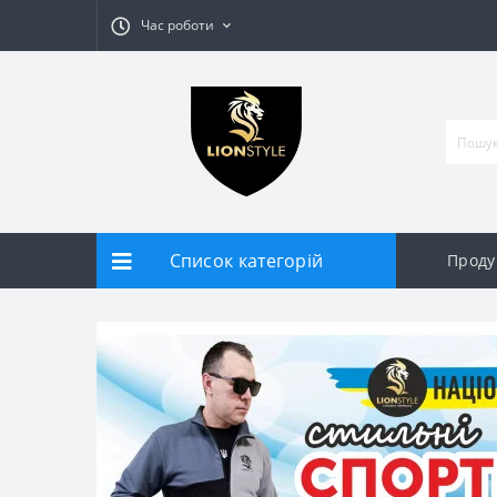
Час роботи
Список категорій
Проду