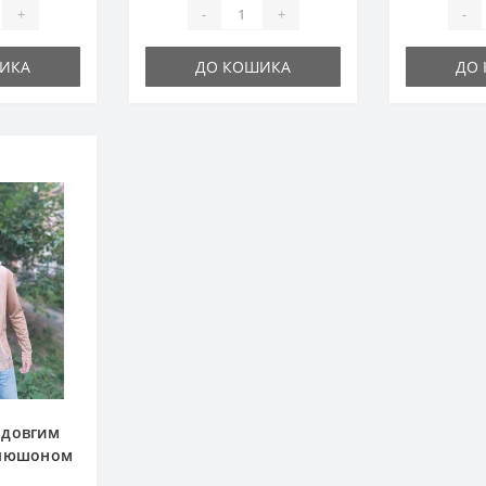
+
-
+
-
ИКА
ДО КОШИКА
ДО
 довгим
апюшоном
Lion Style