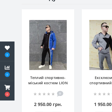
0
0
Теплий спортивно-
Ексклюз
міський костюм LION
спортивний
STYLE
LION S
(худі+шт
0
0
2 950.00 грн.
1 950.00