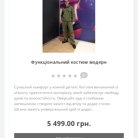
Функціональний костюм модерн
0
Сучасний комфорт у кожній деталі. Костюм виконаний із
м’якого, практичного матеріалу, який забезпечує свободу
рухів та зносостійкість. Оверсайз худі з глибоким
капюшоном створює захист від вітру та додає стилю.
Штани мають універсальний крій із додат..
5 499.00 грн.