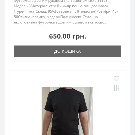
Футболка з довгим рукавом і капюшоном LION STYLE
Модель 3Матеріал: стрейч кулір пенье вищого класу
(Туреччина)Склад: 95%(бавовна), 5%(еластан)Розміри: 46-
58Стиль: класика, модернПол: унісекс Стильна
ексклюзивна футболка з довгим рукавом і капюшо..
650.00 грн.
ДО КОШИКА