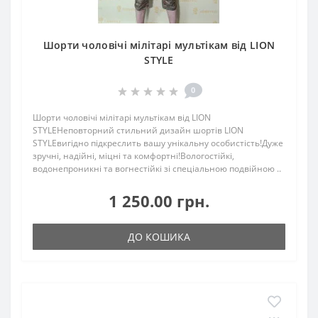
Шорти чоловічі мілітарі мультікам від LION
STYLE
0
Шорти чоловічі мілітарі мультікам від LION
STYLEНеповторний стильний дизайн шортів LION
STYLEвигідно підкреслить вашу унікальну особистість!Дуже
зручні, надійні, міцні та комфортні!Вологостійкі,
водонепроникні та вогнестійкі зі спеціальною подвійною ..
1 250.00 грн.
ДО КОШИКА