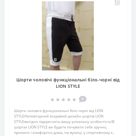
Шорти чоловічі функціональні біло-чорні від
LION STYLE
0
Шорти чоловічі функціональні біло-чорні від LION
STYLEНеповторний яскравий дизайн шортів LION
STYLEвигідно підкреслить вашу унікальну особистість!В
шортах LION STYLE ви будете почувати себе зручно,
приємно і комфортно дома, на вулиці, у спортивному к..