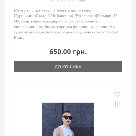
Матеріал: стрейч кулір пенье вищого класу
(Туреччина)Склад: 95%(бавовна), 5%(еластан)Розміри: 46-
58Стиль: класика, модернПол: унісексСтильна
ексклюзивна футболка з довгим рукавом і капюшоном у
сучасному модному тренді є дуже зручною і комфортною!
Наш..
650.00 грн.
ДО КОШИКА