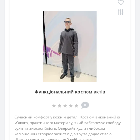
Функціональний костюм актів
0
Сучасний комфорт у кожній деталі. Костюм виконаний із
м’якого, практичного матеріалу, який забезпечує свободу
рухів та зносостійкість. Оверсайз худі з глибоким
капюшоном створює захист від вітру та додає стилю.
Штани мають універсальний крій із додат..