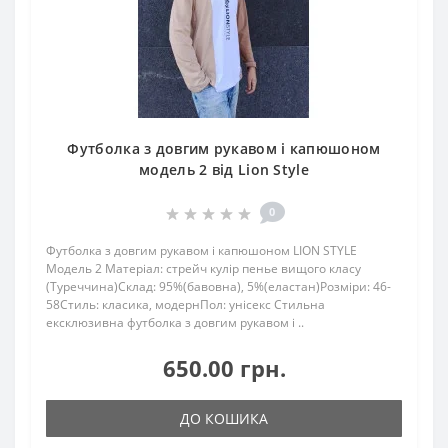
Футболка з довгим рукавом і капюшоном
модель 2 від Lion Style
0
Футболка з довгим рукавом і капюшоном LION STYLE
Модель 2 Матеріал: стрейч кулір пенье вищого класу
(Туреччина)Склад: 95%(бавовна), 5%(еластан)Розміри: 46-
58Стиль: класика, модернПол: унісекс Стильна
ексклюзивна футболка з довгим рукавом і ..
650.00 грн.
ДО КОШИКА