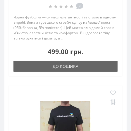
0
Чорна футболка — символ елегантності та стилю в одному
виробі. Вона з турецького стрейч куліру найвищої якості
(95% бавовна, 5% поліестер). Цей матеріал відомий своєю
м’якістю, еластичністю та комфортом. Він дозволяє тілу
вільно рухатися і дихати, а ..
499.00 грн.
ДО КОШИКА