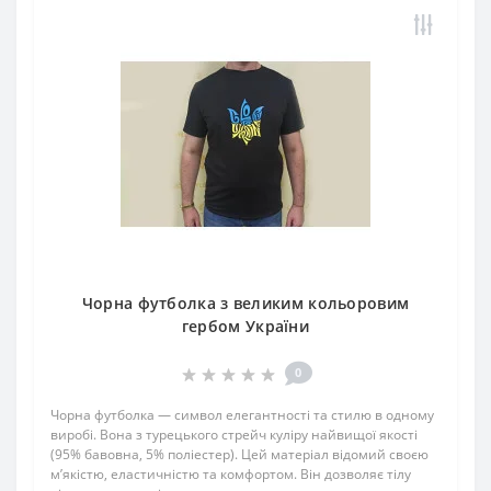
Чорна футболка з великим кольоровим
гербом України
0
Чорна футболка — символ елегантності та стилю в одному
виробі. Вона з турецького стрейч куліру найвищої якості
(95% бавовна, 5% поліестер). Цей матеріал відомий своєю
м’якістю, еластичністю та комфортом. Він дозволяє тілу