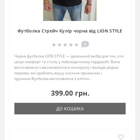
Футболка Стрейч Кулір чорна від LION STYLE
0
Чорна футболка LION STYLE — ідеальний вибір для тих, хто
цінує комфорт та стиль у повсякденному гардеробі. Вона
виготовлена з високоякісного матеріалу і володіє рядом
переваг, які зроблять вашу носіння приємним і
зручним.Футболка виготовлена з елітно..
399.00 грн.
ДО КОШИКА