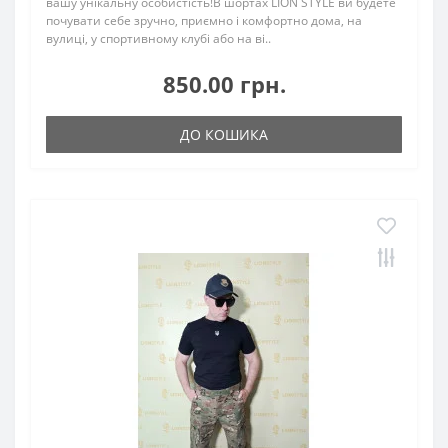
вашу унікальну особистість!В шортах LION STYLE ви будете
почувати себе зручно, приємно і комфортно дома, на
вулиці, у спортивному клубі або на ві..
850.00 грн.
ДО КОШИКА