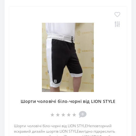
Шорти чоловічі біло-чорні від LION STYLE
0
Шорти чоловічі біло-чорні від LION STYLEНеповторний
яскравий дизайн шортів LION STYLEвигідно підкреслить