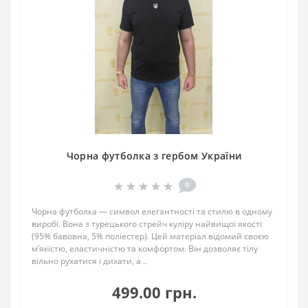
Чорна футболка з гербом України
0
Чорна футболка — символ елегантності та стилю в одному
виробі. Вона з турецького стрейч куліру найвищої якості
(95% бавовна, 5% поліестер). Цей матеріал відомий своєю
м’якістю, еластичністю та комфортом. Він дозволяє тілу
вільно рухатися і дихати, а ..
499.00 грн.