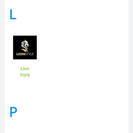
L
Lion
Style
P