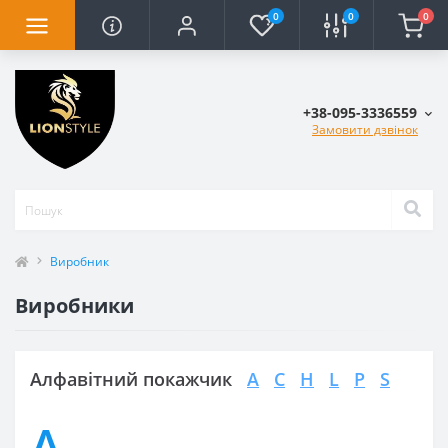
0
0
0
+38-095-3336559
Замовити дзвінок
Виробник
Виробники
Алфавітний покажчик
A
C
H
L
P
S
A